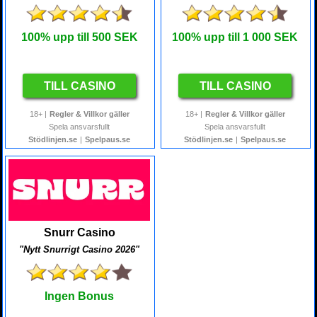
100%
upp till
500 SEK
100%
upp till
1 000 SEK
TILL CASINO
TILL CASINO
18+ |
Regler & Villkor gäller
18+ |
Regler & Villkor gäller
Spela ansvarsfullt
Spela ansvarsfullt
Stödlinjen.se
|
Spelpaus.se
Stödlinjen.se
|
Spelpaus.se
Snurr Casino
"Nytt Snurrigt Casino 2026"
Ingen Bonus