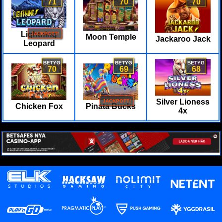
71
70
70
Lightning
JACKPOTT!
Moon Temple
Jackaroo Jack
Leopard
BETYG
BETYG
BETYG
70
69
68
Silver Lioness
JACKPOTT!
Chicken Fox
Pinata Bucks
4x