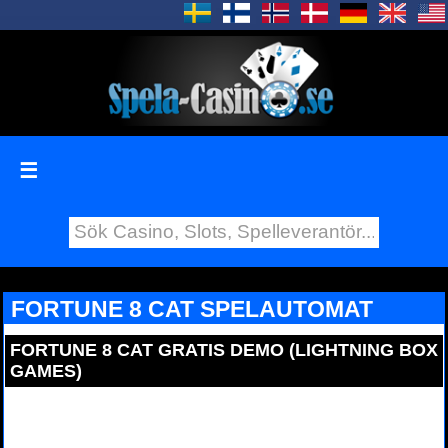
☰
FORTUNE 8 CAT SPELAUTOMAT
FORTUNE 8 CAT GRATIS DEMO (LIGHTNING BOX
GAMES)