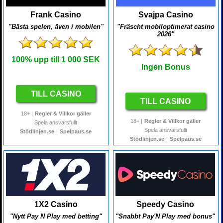
Frank Casino
Svajpa Casino
"Bästa spelen, även i mobilen"
"Fräscht mobiloptimerat casino
2026"
100%
upp till
1 000 SEK
Ingen Bonus
TILL CASINO
TILL CASINO
18+ |
Regler & Villkor gäller
18+ |
Regler & Villkor gäller
Spela ansvarsfullt
Spela ansvarsfullt
Stödlinjen.se
|
Spelpaus.se
Stödlinjen.se
|
Spelpaus.se
1X2 Casino
Speedy Casino
"Nytt Pay N Play med betting"
"Snabbt Pay'N Play med bonus"