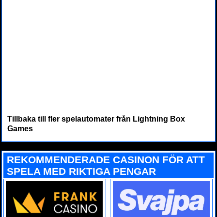
Tillbaka till fler spelautomater från Lightning Box
Games
REKOMMENDERADE CASINON FÖR ATT
SPELA MED RIKTIGA PENGAR