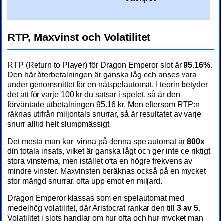
RTP, Maxvinst och Volatilitet
RTP (Return to Player) för Dragon Emperor slot är
95.16%
.
Den här återbetalningen är ganska låg och anses vara
under genomsnittet för en nätspelautomat. I teorin betyder
det att för varje 100 kr du satsar i spelet, så är den
förväntade utbetalningen 95.16 kr. Men eftersom RTP:n
räknas utifrån miljontals snurrar, så är resultatet av varje
snurr alltid helt slumpmässigt.
Det mesta man kan vinna på denna spelautomat är
800x
din totala insats, vilket är ganska lågt och ger inte de riktigt
stora vinsterna, men istället ofta en högre frekvens av
mindre vinster. Maxvinsten beräknas också på en mycket
stor mängd snurrar, ofta upp emot en miljard.
Dragon Emperor klassas som en spelautomat med
medelhög volatilitet, där Aristocrat rankar den till
3 av 5
.
Volatilitet i slots handlar om hur ofta och hur mycket man