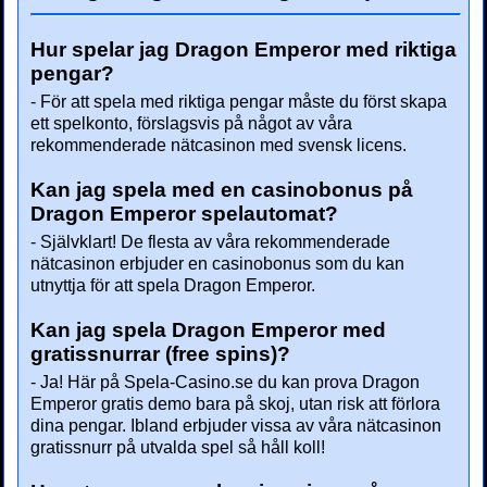
Hur spelar jag Dragon Emperor med riktiga
pengar?
- För att spela med riktiga pengar måste du först skapa
ett spelkonto, förslagsvis på något av våra
rekommenderade nätcasinon med svensk licens.
Kan jag spela med en casinobonus på
Dragon Emperor spelautomat?
- Självklart! De flesta av våra rekommenderade
nätcasinon erbjuder en casinobonus som du kan
utnyttja för att spela Dragon Emperor.
Kan jag spela Dragon Emperor med
gratissnurrar (free spins)?
- Ja! Här på Spela-Casino.se du kan prova Dragon
Emperor gratis demo bara på skoj, utan risk att förlora
dina pengar. Ibland erbjuder vissa av våra nätcasinon
gratissnurr på utvalda spel så håll koll!