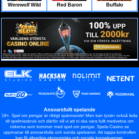
Werewolf Wild
Red Baron
Buffalo
Ansvarsfullt spelande
18+. Spel om pengar är riktigt spännande! Men kan tyvärr också leda
till spelmissbruk och därför vill vi att ni ska vara fullt medvetna om
riskerna som kommer med spel om pengar. Spela-Casino.se
uppmanar till ansvarsfulla och sunda spelvanor. Att tappa kontrollen
kan få allvarliga ekonomiska och sociala konsekvenser.