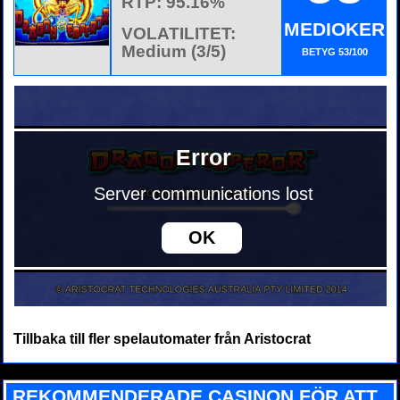
RTP: 95.16%
MEDIOKER
VOLATILITET:
Medium (3/5)
BETYG 53/100
Tillbaka till fler spelautomater från Aristocrat
REKOMMENDERADE CASINON FÖR ATT