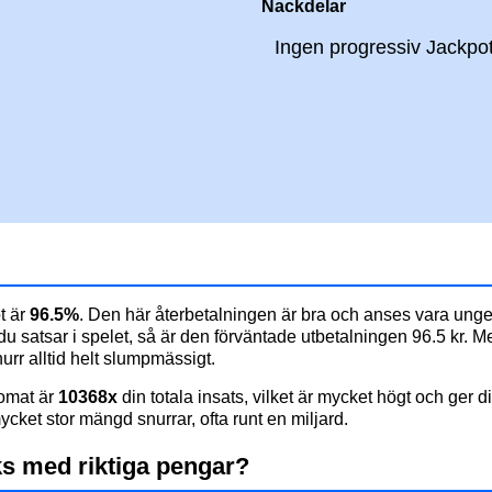
Nackdelar
Ingen progressiv Jackpo
t är
96.5%
. Den här återbetalningen är bra och anses vara unge
kr du satsar i spelet, så är den förväntade utbetalningen 96.5 kr.
nurr alltid helt slumpmässigt.
omat är
10368x
din totala insats, vilket är mycket högt och ger 
ket stor mängd snurrar, ofta runt en miljard.
ks med riktiga pengar?