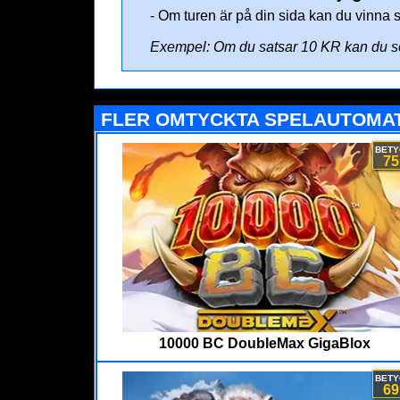
- Om turen är på din sida kan du vinna 
Exempel: Om du satsar 10 KR kan du so
FLER OMTYCKTA SPELAUTOMA
BETY
75
10000 BC DoubleMax GigaBlox
BETY
69