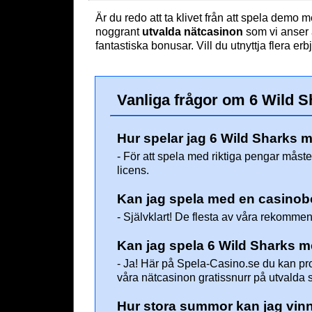
Är du redo att ta klivet från att spela demo 
noggrant
utvalda nätcasinon
som vi anser 
fantastiska bonusar. Vill du utnyttja flera e
Vanliga frågor om 6 Wild S
Hur spelar jag 6 Wild Sharks m
- För att spela med riktiga pengar mås
licens.
Kan jag spela med en casinob
- Självklart! De flesta av våra rekomme
Kan jag spela 6 Wild Sharks me
- Ja! Här på Spela-Casino.se du kan prov
våra nätcasinon gratissnurr på utvalda sp
Hur stora summor kan jag vin