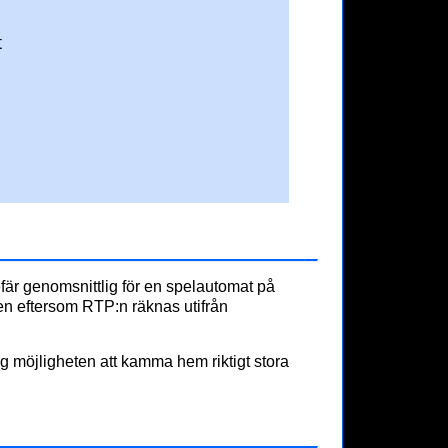
t
fär genomsnittlig för en spelautomat på
 Men eftersom RTP:n räknas utifrån
dig möjligheten att kamma hem riktigt stora