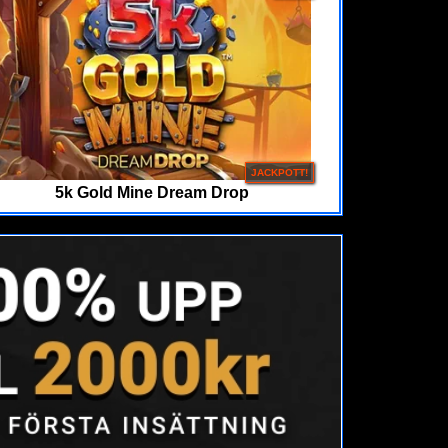
JACKPOTT!
5k Gold Mine Dream Drop