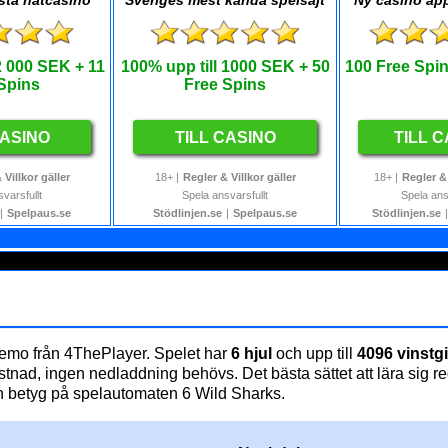
sta nätcasino"
"Sveriges mest kända spelsajt"
"Ny casino app
2 000 SEK
+ 11
100%
upp till
1000 SEK + 50
100 Free Spi
Spins
Free Spins
CASINO
TILL CASINO
TILL 
 Villkor gäller
18+ |
Regler & Villkor gäller
18+ |
Regler & 
varsfullt
Spela ansvarsfullt
Spela ans
|
Spelpaus.se
Stödlinjen.se
|
Spelpaus.se
Stödlinjen.se
|
demo från 4ThePlayer. Spelet har
6 hjul
och upp till
4096 vinstgi
ostnad, ingen nedladdning behövs. Det bästa sättet att lära sig r
 betyg på spelautomaten 6 Wild Sharks.