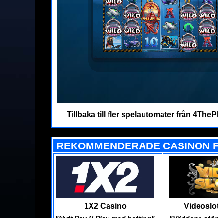
Tillbaka till fler spelautomater från 4TheP
REKOMMENDERADE CASINON FÖ
1X2 Casino
Videoslo