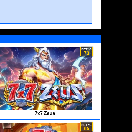
BETYG
73
7x7 Zeus
BETYG
65