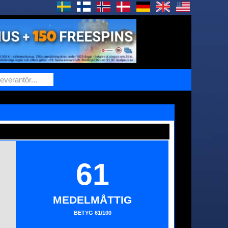
61
MEDELMÅTTIG
BETYG 61/100