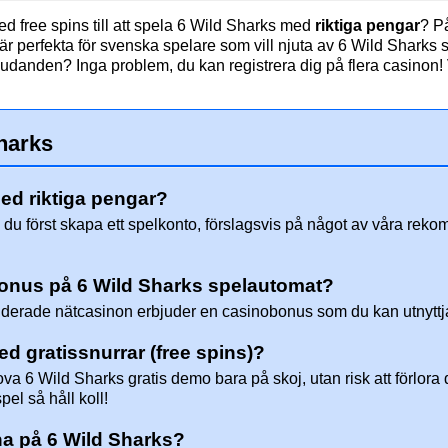
med free spins till att spela 6 Wild Sharks med
riktiga pengar
? P
är perfekta för svenska spelare som vill njuta av 6 Wild Sharks
rbjudanden? Inga problem, du kan registrera dig på flera casinon! 
harks
ed riktiga pengar?
te du först skapa ett spelkonto, förslagsvis på något av våra 
onus på 6 Wild Sharks spelautomat?
nderade nätcasinon erbjuder en casinobonus som du kan utnyttja 
d gratissnurrar (free spins)?
a 6 Wild Sharks gratis demo bara på skoj, utan risk att förlora 
el så håll koll!
na på 6 Wild Sharks?