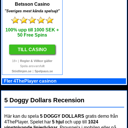
Betsson Casino
"Sveriges mest kända spelsajt"
100%
upp till
1000 SEK +
50 Free Spins
TILL CASINO
18+ |
Regler & Villkor gäller
Spela ansvarsfullt
Stödlinjen.se
|
Spelpaus.se
Fler 4ThePlayer casinon
5 Doggy Dollars Recension
Här kan du spela
5 DOGGY DOLLARS
gratis demo från
4ThePlayer. Spelet har
5 hjul
och upp till
1024
vinstgivande linjer/vägar
. Provspela i mobilen eller på