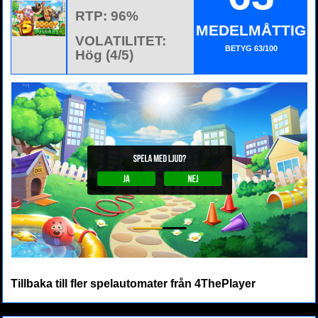
RTP: 96%
MEDELMÅTTIG
VOLATILITET:
BETYG 63/100
Hög (4/5)
Tillbaka till fler spelautomater från 4ThePlayer