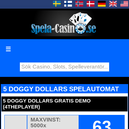
☰
5 DOGGY DOLLARS SPELAUTOMAT
5 DOGGY DOLLARS GRATIS DEMO
(4THEPLAYER)
MAXVINST:
63
5000x