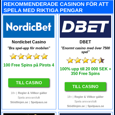
REKOMMENDERADE CASINON FÖR ATT
SPELA MED RIKTIGA PENGAR
Nordicbet Casino
DBET
"Bra spel-app för mobilen"
"Enormt casino med över 7500
spel"
100 Free Spins
på Pirots 4
100% upp till
20 000 SEK
+
350 Free Spins
TILL CASINO
TILL CASINO
18+ |
Regler & Villkor gäller
18+ |
Regler & Villkor gäller
Spela ansvarsfullt
Spela ansvarsfullt
Stödlinjen.se
|
Spelpaus.se
Stödlinjen.se
|
Spelpaus.se