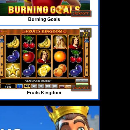
JACKPOTT!
Burning Goals
BETYG
77
JACKPOTT!
Fruits Kingdom