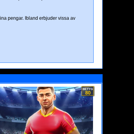
ina pengar. Ibland erbjuder vissa av
BETYG
80