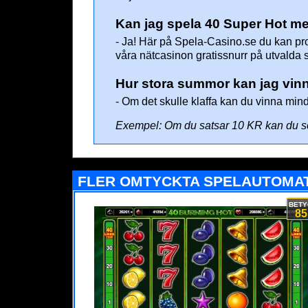
Kan jag spela 40 Super Hot med
- Ja! Här på Spela-Casino.se du kan prov
våra nätcasinon gratissnurr på utvalda sp
Hur stora summor kan jag vin
- Om det skulle klaffa kan du vinna mind
Exempel: Om du satsar 10 KR kan du so
FLER OMTYCKTA SPELAUTOMA
BETY
85