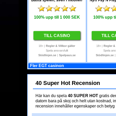
"Bästa spelen, även i mobilen"
"Nytt Pay N Pla
100%
upp till
1 000 SEK
100%
upp ti
TILL CASINO
TILL C
18+ |
Regler & Villkor gäller
18+ |
Regler & 
Spela ansvarsfullt
Spela ansv
Stödlinjen.se
|
Spelpaus.se
Stödlinjen.se
|
Fler EGT casinon
40 Super Hot Recension
Här kan du spela
40 SUPER HOT
gratis de
datorn bara på skoj och helt utan kostnad, i
recension innehåller egenskaper och betyg