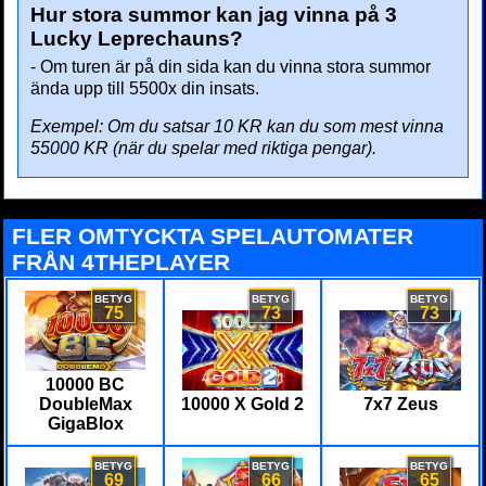
Hur stora summor kan jag vinna på 3
Lucky Leprechauns?
- Om turen är på din sida kan du vinna stora summor
ända upp till 5500x din insats.
Exempel: Om du satsar 10 KR kan du som mest vinna
55000 KR (när du spelar med riktiga pengar).
FLER OMTYCKTA SPELAUTOMATER
FRÅN 4THEPLAYER
BETYG
BETYG
BETYG
75
73
73
10000 BC
DoubleMax
10000 X Gold 2
7x7 Zeus
GigaBlox
BETYG
BETYG
BETYG
69
66
65