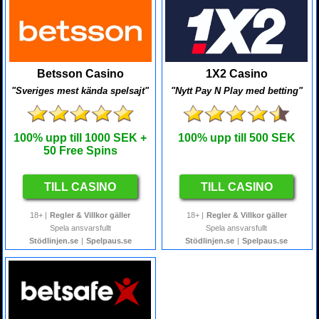
Betsson Casino
1X2 Casino
"Sveriges mest kända spelsajt"
"Nytt Pay N Play med betting"
100%
upp till
1000 SEK +
100%
upp till
500 SEK
50 Free Spins
TILL CASINO
TILL CASINO
18+ |
Regler & Villkor gäller
18+ |
Regler & Villkor gäller
Spela ansvarsfullt
Spela ansvarsfullt
Stödlinjen.se
|
Spelpaus.se
Stödlinjen.se
|
Spelpaus.se