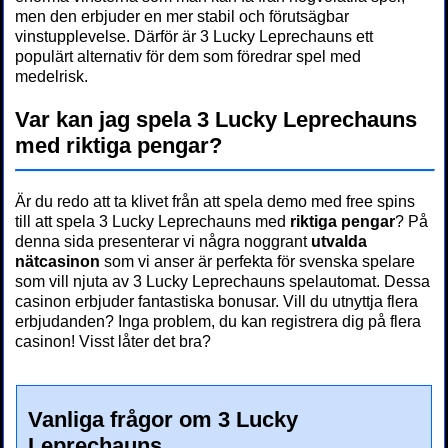
men den erbjuder en mer stabil och förutsägbar
vinstupplevelse. Därför är 3 Lucky Leprechauns ett
populärt alternativ för dem som föredrar spel med
medelrisk.
Var kan jag spela 3 Lucky Leprechauns
med riktiga pengar?
Är du redo att ta klivet från att spela demo med free spins
till att spela 3 Lucky Leprechauns med
riktiga pengar
? På
denna sida presenterar vi några noggrant
utvalda
nätcasinon
som vi anser är perfekta för svenska spelare
som vill njuta av 3 Lucky Leprechauns spelautomat. Dessa
casinon erbjuder fantastiska bonusar. Vill du utnyttja flera
erbjudanden? Inga problem, du kan registrera dig på flera
casinon! Visst låter det bra?
Vanliga frågor om 3 Lucky
Leprechauns