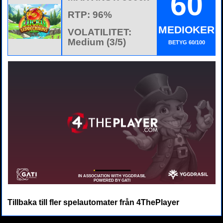
60
RTP: 96%
MEDIOKER
VOLATILITET:
Medium (3/5)
BETYG 60/100
Tillbaka till fler spelautomater från 4ThePlayer