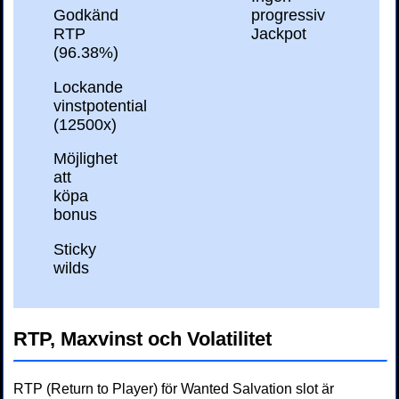
Godkänd
progressiv
RTP
Jackpot
(96.38%)
Lockande
vinstpotential
(12500x)
Möjlighet
att
köpa
bonus
Sticky
wilds
RTP, Maxvinst och Volatilitet
RTP (Return to Player) för Wanted Salvation slot är