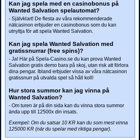
Kan jag spela med en casinobonus på
Wanted Salvation spelautomat?
- Självklart! De flesta av våra rekommenderade
nätcasinon erbjuder en casinobonus som du kan
utnyttja för att spela Wanted Salvation.
Kan jag spela Wanted Salvation med
gratissnurrar (free spins)?
- Ja! Här på Spela-Casino.se du kan prova Wanted
Salvation gratis demo bara på skoj, utan risk att förlora
dina pengar. Ibland erbjuder vissa av våra nätcasinon
gratissnurr på utvalda spel så håll koll!
Hur stora summor kan jag vinna på
Wanted Salvation?
- Om turen är på din sida kan du vinna stora summor
ända upp till 12500x din insats.
Exempel: Om du satsar 10 KR kan du som mest vinna
125000 KR (när du spelar med riktiga pengar).