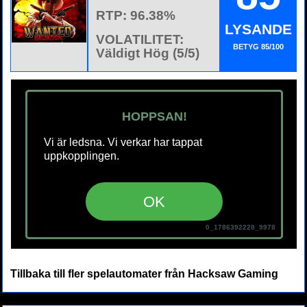
RTP: 96.38%
LYSANDE
VOLATILITET:
BETYG 85/100
Väldigt Hög (5/5)
Tillbaka till fler spelautomater från Hacksaw Gaming