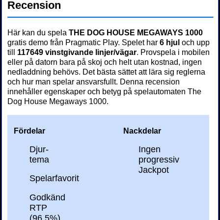
Recension
Här kan du spela
THE DOG HOUSE MEGAWAYS 1000
gratis demo från Pragmatic Play. Spelet har
6 hjul
och upp
till
117649 vinstgivande linjer/vägar
. Provspela i mobilen
eller på datorn bara på skoj och helt utan kostnad, ingen
nedladdning behövs. Det bästa sättet att lära sig reglerna
och hur man spelar ansvarsfullt. Denna recension
innehåller egenskaper och betyg på spelautomaten The
Dog House Megaways 1000.
Fördelar
Nackdelar
Djur-
Ingen
tema
progressiv
Jackpot
Spelarfavorit
Godkänd
RTP
(96.5%)