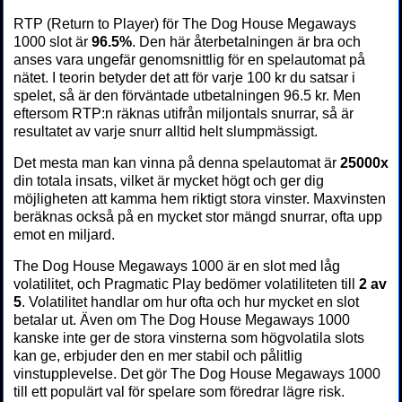
RTP (Return to Player) för The Dog House Megaways
1000 slot är
96.5%
. Den här återbetalningen är bra och
anses vara ungefär genomsnittlig för en spelautomat på
nätet. I teorin betyder det att för varje 100 kr du satsar i
spelet, så är den förväntade utbetalningen 96.5 kr. Men
eftersom RTP:n räknas utifrån miljontals snurrar, så är
resultatet av varje snurr alltid helt slumpmässigt.
Det mesta man kan vinna på denna spelautomat är
25000x
din totala insats, vilket är mycket högt och ger dig
möjligheten att kamma hem riktigt stora vinster. Maxvinsten
beräknas också på en mycket stor mängd snurrar, ofta upp
emot en miljard.
The Dog House Megaways 1000 är en slot med låg
volatilitet, och Pragmatic Play bedömer volatiliteten till
2 av
5
. Volatilitet handlar om hur ofta och hur mycket en slot
betalar ut. Även om The Dog House Megaways 1000
kanske inte ger de stora vinsterna som högvolatila slots
kan ge, erbjuder den en mer stabil och pålitlig
vinstupplevelse. Det gör The Dog House Megaways 1000
till ett populärt val för spelare som föredrar lägre risk.