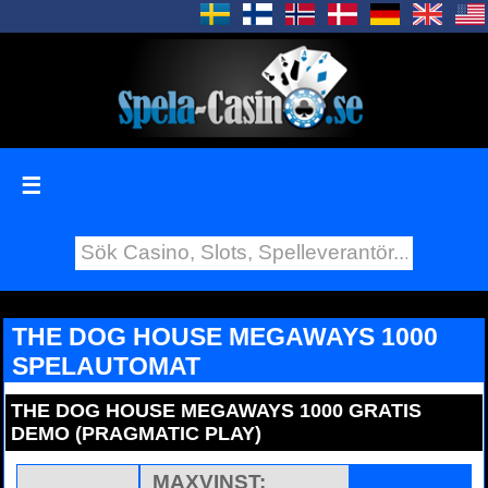
☰
THE DOG HOUSE MEGAWAYS 1000
SPELAUTOMAT
THE DOG HOUSE MEGAWAYS 1000 GRATIS
DEMO (PRAGMATIC PLAY)
MAXVINST: