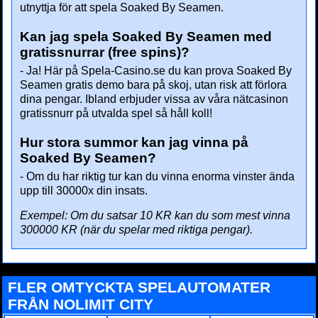
utnyttja för att spela Soaked By Seamen.
Kan jag spela Soaked By Seamen med
gratissnurrar (free spins)?
- Ja! Här på Spela-Casino.se du kan prova Soaked By
Seamen gratis demo bara på skoj, utan risk att förlora
dina pengar. Ibland erbjuder vissa av våra nätcasinon
gratissnurr på utvalda spel så håll koll!
Hur stora summor kan jag vinna på
Soaked By Seamen?
- Om du har riktig tur kan du vinna enorma vinster ända
upp till 30000x din insats.
Exempel: Om du satsar 10 KR kan du som mest vinna
300000 KR (när du spelar med riktiga pengar).
FLER OMTYCKTA SPELAUTOMATER
FRÅN NOLIMIT CITY