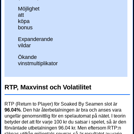
Möjlighet
att
köpa
bonus
Expanderande
vildar
Ökande
vinstmultiplikator
RTP, Maxvinst och Volatilitet
RTP (Return to Player) för Soaked By Seamen slot är
96.04%
. Den här återbetalningen är bra och anses vara
ungefär genomsnittlig för en spelautomat på nätet. I teorin
betyder det att för varje 100 kr du satsar i spelet, så är den
förväntade utbetalningen 96.04 kr. Men eftersom RTP:n
räknas utifrån miljontals snurrar, så är resultatet av varje