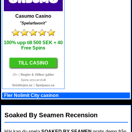
Casumo Casino
"Spelarfavorit"
100%
upp till
500 SEK
+ 40
Free Spins
TILL CASINO
18+ |
Regler & Villkor gäller
Spela ansvarsfullt
Stödlinjen.se
|
Spelpaus.se
Fler Nolimit City casinon
Soaked By Seamen Recension
Här kan du spela
SOAKED BY SEAMEN
gratis demo från