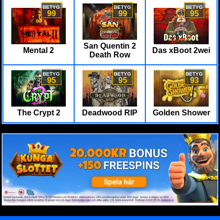
BETYG
BETYG
BETYG
99
99
95
San Quentin 2
Mental 2
Das xBoot 2wei
Death Row
BETYG
BETYG
BETYG
95
95
93
The Crypt 2
Deadwood RIP
Golden Shower