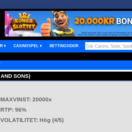
R ▾
CASINOSPEL ▾
BETTINGSIDOR
T
 AND SONS)
MAXVINST: 20000x
RTP: 96%
VOLATILITET: Hög (4/5)