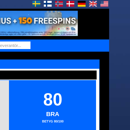
80
BRA
BETYG 80/100