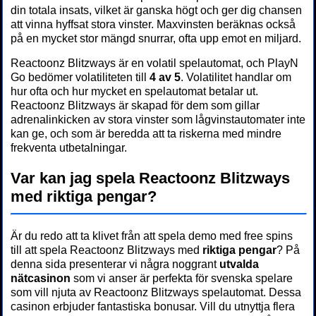
din totala insats, vilket är ganska högt och ger dig chansen
att vinna hyffsat stora vinster. Maxvinsten beräknas också
på en mycket stor mängd snurrar, ofta upp emot en miljard.
Reactoonz Blitzways är en volatil spelautomat, och PlayN
Go bedömer volatiliteten till
4 av 5
. Volatilitet handlar om
hur ofta och hur mycket en spelautomat betalar ut.
Reactoonz Blitzways är skapad för dem som gillar
adrenalinkicken av stora vinster som lågvinstautomater inte
kan ge, och som är beredda att ta riskerna med mindre
frekventa utbetalningar.
Var kan jag spela Reactoonz Blitzways
med riktiga pengar?
Är du redo att ta klivet från att spela demo med free spins
till att spela Reactoonz Blitzways med
riktiga pengar
? På
denna sida presenterar vi några noggrant
utvalda
nätcasinon
som vi anser är perfekta för svenska spelare
som vill njuta av Reactoonz Blitzways spelautomat. Dessa
casinon erbjuder fantastiska bonusar. Vill du utnyttja flera