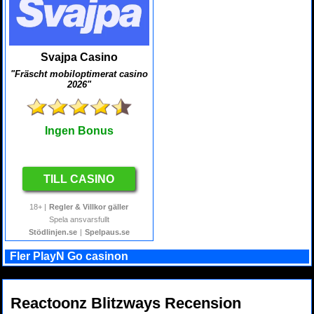
Svajpa Casino
"Fräscht mobiloptimerat casino
2026"
Ingen Bonus
TILL CASINO
18+ |
Regler & Villkor gäller
Spela ansvarsfullt
Stödlinjen.se
|
Spelpaus.se
Fler PlayN Go casinon
Reactoonz Blitzways Recension