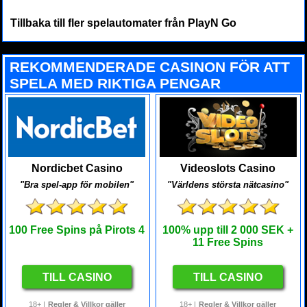
Tillbaka till fler spelautomater från PlayN Go
REKOMMENDERADE CASINON FÖR ATT
SPELA MED RIKTIGA PENGAR
Nordicbet Casino
Videoslots Casino
"Bra spel-app för mobilen"
"Världens största nätcasino"
100 Free Spins
på Pirots 4
100%
upp till
2 000 SEK
+
11 Free Spins
TILL CASINO
TILL CASINO
18+ |
Regler & Villkor gäller
18+ |
Regler & Villkor gäller