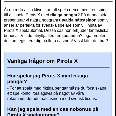
Är du redo att ta klivet från att spela demo med free spins
till att spela Pirots X med
riktiga pengar
? På denna sida
presenterar vi några noggrant
utvalda nätcasinon
som vi
anser är perfekta för svenska spelare som vill njuta av
Pirots X spelautomat. Dessa casinon erbjuder fantastiska
bonusar. Vill du utnyttja flera erbjudanden? Inga problem,
du kan registrera dig på flera casinon! Visst låter det bra?
Vanliga frågor om Pirots X
Hur spelar jag Pirots X med riktiga
pengar?
- För att spela med riktiga pengar måste du först skapa
ett spelkonto, förslagsvis på något av våra
rekommenderade nätcasinon med svensk licens.
Kan jag spela med en casinobonus på
Pirots X spelautomat?