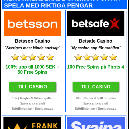
SPELA MED RIKTIGA PENGAR
Betsson Casino
Betsafe Casino
"Sveriges mest kända spelsajt"
"Ny casino app för mobilen"
100%
upp till
1000 SEK +
100 Free Spins
på Pirots 4
50 Free Spins
TILL CASINO
TILL CASINO
18+ |
Regler & Villkor gäller
18+ |
Regler & Villkor gäller
Spela ansvarsfullt
Spela ansvarsfullt
Stödlinjen.se
|
Spelpaus.se
Stödlinjen.se
|
Spelpaus.se