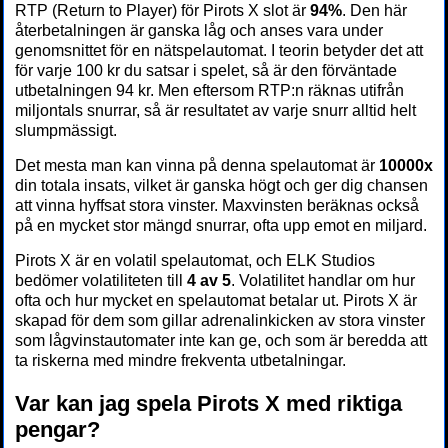
RTP (Return to Player) för Pirots X slot är
94%
. Den här
återbetalningen är ganska låg och anses vara under
genomsnittet för en nätspelautomat. I teorin betyder det att
för varje 100 kr du satsar i spelet, så är den förväntade
utbetalningen 94 kr. Men eftersom RTP:n räknas utifrån
miljontals snurrar, så är resultatet av varje snurr alltid helt
slumpmässigt.
Det mesta man kan vinna på denna spelautomat är
10000x
din totala insats, vilket är ganska högt och ger dig chansen
att vinna hyffsat stora vinster. Maxvinsten beräknas också
på en mycket stor mängd snurrar, ofta upp emot en miljard.
Pirots X är en volatil spelautomat, och ELK Studios
bedömer volatiliteten till
4 av 5
. Volatilitet handlar om hur
ofta och hur mycket en spelautomat betalar ut. Pirots X är
skapad för dem som gillar adrenalinkicken av stora vinster
som lågvinstautomater inte kan ge, och som är beredda att
ta riskerna med mindre frekventa utbetalningar.
Var kan jag spela Pirots X med riktiga
pengar?