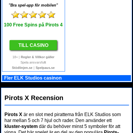
"Bra spel-app för mobilen"
100 Free Spins
på Pirots 4
TILL CASINO
18+ |
Regler & Villkor gäller
Spela ansvarsfullt
Stödlinjen.se
|
Spelpaus.se
Fler ELK Studios casinon
Pirots X Recension
Pirots X
är en slot med pirattema från ELK Studios som
har mellan 5 och 7 hjul och rader. Den använder ett
kluster-system
där du behöver minst 5 symboler för att
vinna. Det här spelet är en del av den populära
Pirots-