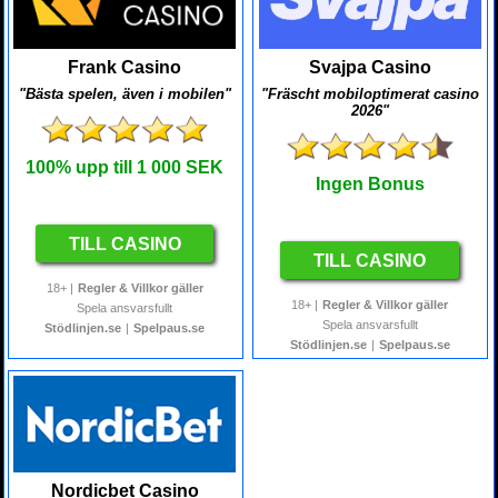
Frank Casino
Svajpa Casino
"Bästa spelen, även i mobilen"
"Fräscht mobiloptimerat casino
2026"
100%
upp till
1 000 SEK
Ingen Bonus
TILL CASINO
TILL CASINO
18+ |
Regler & Villkor gäller
18+ |
Regler & Villkor gäller
Spela ansvarsfullt
Spela ansvarsfullt
Stödlinjen.se
|
Spelpaus.se
Stödlinjen.se
|
Spelpaus.se
Nordicbet Casino