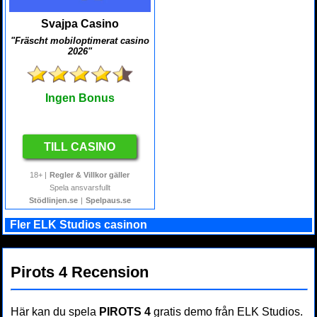
Svajpa Casino
"Fräscht mobiloptimerat casino
2026"
Ingen Bonus
TILL CASINO
18+ |
Regler & Villkor gäller
Spela ansvarsfullt
Stödlinjen.se
|
Spelpaus.se
Fler ELK Studios casinon
Pirots 4 Recension
Här kan du spela
PIROTS 4
gratis demo från ELK Studios.