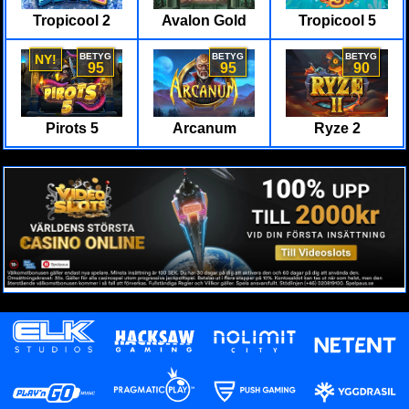
Tropicool 2
Avalon Gold
Tropicool 5
BETYG
BETYG
BETYG
NY!
95
95
90
Pirots 5
Arcanum
Ryze 2