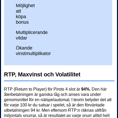
Möjlighet
att
köpa
bonus
Multiplicerande
vildar
Ökande
vinstmultiplikator
RTP, Maxvinst och Volatilitet
RTP (Return to Player) för Pirots 4 slot är
94%
. Den här
återbetalningen är ganska låg och anses vara under
genomsnittet för en nätspelautomat. I teorin betyder det att
för varje 100 kr du satsar i spelet, så är den förväntade
utbetalningen 94 kr. Men eftersom RTP:n räknas utifrån
miljontals snurrar, så är resultatet av varje snurr alltid helt