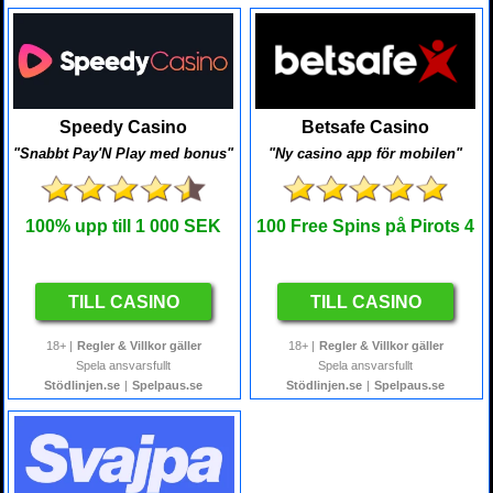
Speedy Casino
Betsafe Casino
"Snabbt Pay'N Play med bonus"
"Ny casino app för mobilen"
100%
upp till
1 000 SEK
100 Free Spins
på Pirots 4
TILL CASINO
TILL CASINO
18+ |
Regler & Villkor gäller
18+ |
Regler & Villkor gäller
Spela ansvarsfullt
Spela ansvarsfullt
Stödlinjen.se
|
Spelpaus.se
Stödlinjen.se
|
Spelpaus.se