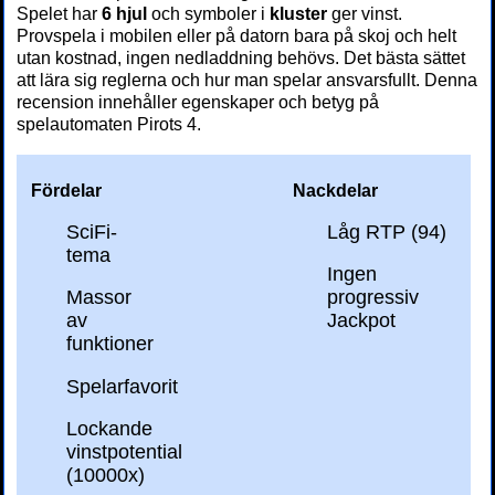
Spelet har
6 hjul
och symboler i
kluster
ger vinst.
Provspela i mobilen eller på datorn bara på skoj och helt
utan kostnad, ingen nedladdning behövs. Det bästa sättet
att lära sig reglerna och hur man spelar ansvarsfullt. Denna
recension innehåller egenskaper och betyg på
spelautomaten Pirots 4.
Fördelar
Nackdelar
SciFi-
Låg RTP (94)
tema
Ingen
Massor
progressiv
av
Jackpot
funktioner
Spelarfavorit
Lockande
vinstpotential
(10000x)