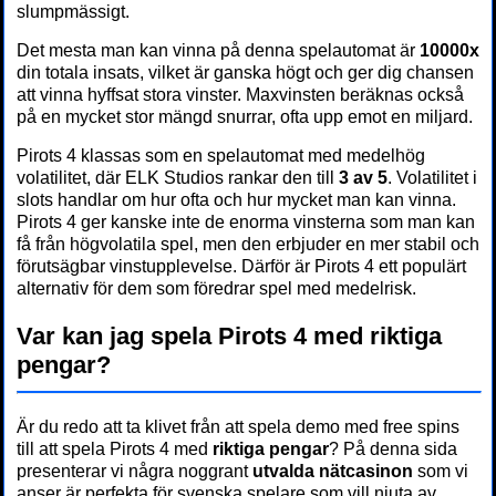
slumpmässigt.
Det mesta man kan vinna på denna spelautomat är
10000x
din totala insats, vilket är ganska högt och ger dig chansen
att vinna hyffsat stora vinster. Maxvinsten beräknas också
på en mycket stor mängd snurrar, ofta upp emot en miljard.
Pirots 4 klassas som en spelautomat med medelhög
volatilitet, där ELK Studios rankar den till
3 av 5
. Volatilitet i
slots handlar om hur ofta och hur mycket man kan vinna.
Pirots 4 ger kanske inte de enorma vinsterna som man kan
få från högvolatila spel, men den erbjuder en mer stabil och
förutsägbar vinstupplevelse. Därför är Pirots 4 ett populärt
alternativ för dem som föredrar spel med medelrisk.
Var kan jag spela Pirots 4 med riktiga
pengar?
Är du redo att ta klivet från att spela demo med free spins
till att spela Pirots 4 med
riktiga pengar
? På denna sida
presenterar vi några noggrant
utvalda nätcasinon
som vi
anser är perfekta för svenska spelare som vill njuta av