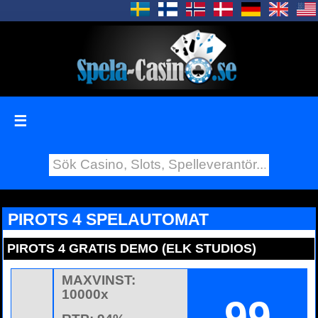
☰
PIROTS 4 SPELAUTOMAT
PIROTS 4 GRATIS DEMO (ELK STUDIOS)
MAXVINST:
10000x
99