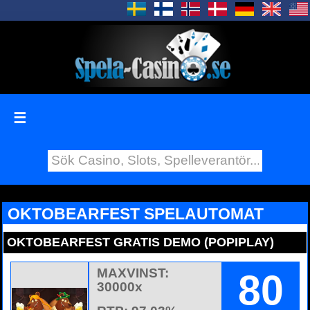
☰
OKTOBEARFEST SPELAUTOMAT
OKTOBEARFEST GRATIS DEMO (POPIPLAY)
MAXVINST:
80
30000x