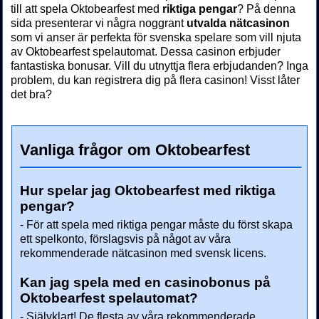
till att spela Oktobearfest med
riktiga pengar
? På denna
sida presenterar vi några noggrant
utvalda nätcasinon
som vi anser är perfekta för svenska spelare som vill njuta
av Oktobearfest spelautomat. Dessa casinon erbjuder
fantastiska bonusar. Vill du utnyttja flera erbjudanden? Inga
problem, du kan registrera dig på flera casinon! Visst låter
det bra?
Vanliga frågor om Oktobearfest
Hur spelar jag Oktobearfest med riktiga
pengar?
- För att spela med riktiga pengar måste du först skapa
ett spelkonto, förslagsvis på något av våra
rekommenderade nätcasinon med svensk licens.
Kan jag spela med en casinobonus på
Oktobearfest spelautomat?
- Självklart! De flesta av våra rekommenderade