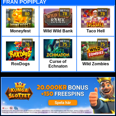
FRÅN POPIPLAY
BETYG
BETYG
BETYG
80
78
78
Moneyfest
Wild Wild Bank
Taco Hell
BETYG
BETYG
BETYG
76
75
75
Curse of
RoxDogs
Wild Zombies
Echnaton