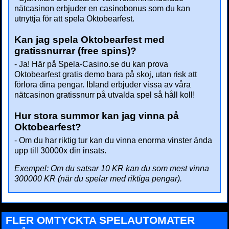
nätcasinon erbjuder en casinobonus som du kan
utnyttja för att spela Oktobearfest.
Kan jag spela Oktobearfest med
gratissnurrar (free spins)?
- Ja! Här på Spela-Casino.se du kan prova
Oktobearfest gratis demo bara på skoj, utan risk att
förlora dina pengar. Ibland erbjuder vissa av våra
nätcasinon gratissnurr på utvalda spel så håll koll!
Hur stora summor kan jag vinna på
Oktobearfest?
- Om du har riktig tur kan du vinna enorma vinster ända
upp till 30000x din insats.
Exempel: Om du satsar 10 KR kan du som mest vinna
300000 KR (när du spelar med riktiga pengar).
FLER OMTYCKTA SPELAUTOMATER