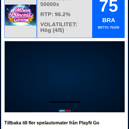
75
50000x
RTP: 96.2%
BRA
VOLATILITET:
BETYG 75/100
Hög (4/5)
Tillbaka till fler spelautomater från PlayN Go