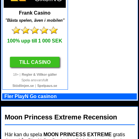
Frank Casino
"Bästa spelen, även i mobilen"
100%
upp till
1 000 SEK
TILL CASINO
18+ |
Regler & Villkor gäller
Spela ansvarsfullt
Stödlinjen.se
|
Spelpaus.se
Fler PlayN Go casinon
Moon Princess Extreme Recension
Här kan du spela
MOON PRINCESS EXTREME
gratis