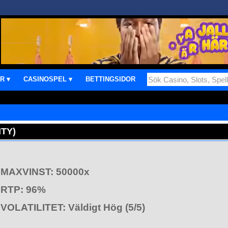
R ▾
CASINOSPEL ▾
BETTINGSIDOR
ITY)
MAXVINST: 50000x
RTP: 96%
VOLATILITET: Väldigt Hög (5/5)