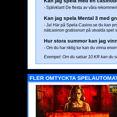
Kan jag spela med en casinob
- Självklart! De flesta av våra rekomme
Kan jag spela Mental 3 med gra
- Ja! Här på Spela-Casino.se du kan prov
nätcasinon gratissnurr på utvalda spel så
Hur stora summor kan jag vin
- Om du har riktig tur kan du vinna enor
Exempel: Om du satsar 10 KR kan du so
FLER OMTYCKTA SPELAUTOMAT
BETY
99