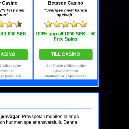
 Casino
Betsson Casino
y'N Play med
"Sveriges mest kända
nus"
spelsajt"
ll
1 000 SEK
100%
upp till
1000 SEK + 50
Free Spins
CASINO
TILL CASINO
 Villkor gäller
18+ |
Regler & Villkor gäller
svarsfullt
Spela ansvarsfullt
|
Spelpaus.se
Stödlinjen.se
|
Spelpaus.se
njer/vägar
. Provspela i mobilen eller på
 och hur man spelar ansvarsfullt. Denna