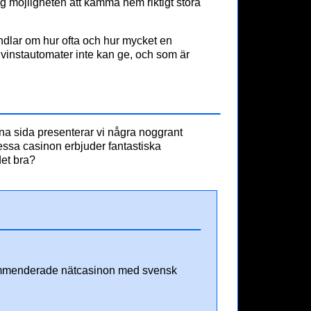
dig möjligheten att kamma hem riktigt stora
handlar om hur ofta och hur mycket en
ågvinstautomater inte kan ge, och som är
a sida presenterar vi några noggrant
essa casinon erbjuder fantastiska
det bra?
rekommenderade nätcasinon med svensk