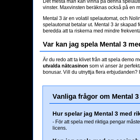
Det mesta man kan vinna på denna spelaut
vinster. Maxvinsten beräknas också på en my
Mental 3 är en volatil spelautomat, och Nolimi
spelautomat betalar ut. Mental 3 är skapad f
beredda att ta riskerna med mindre frekventa
Var kan jag spela Mental 3 me
Är du redo att ta klivet från att spela demo m
utvalda nätcasinon
som vi anser är perfekt
bonusar. Vill du utnyttja flera erbjudanden? 
Vanliga frågor om Mental 3
Hur spelar jag Mental 3 med ri
- För att spela med riktiga pengar mås
licens.