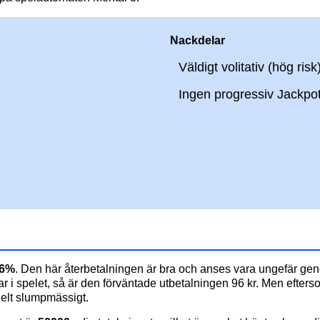
Nackdelar
Väldigt volitativ (hög risk
Ingen progressiv Jackpo
6%
. Den här återbetalningen är bra och anses vara ungefär geno
tsar i spelet, så är den förväntade utbetalningen 96 kr. Men efter
 helt slumpmässigt.