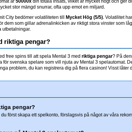
omat är
50000x
din totala insats, vilket är mycket högt och ger 
cket stor mängd snurrar, ofta upp emot en miljard.
t City bedömer volatiliteten till
Mycket Hög (5/5)
. Volatilitet 
ör dem som gillar adrenalinkicken av riktigt stora vinster som l
 utbetalningar.
d riktiga pengar?
ed free spins till att spela Mental 3 med
riktiga pengar
? På denn
a för svenska spelare som vill njuta av Mental 3 spelautomat. D
Inga problem, du kan registrera dig på flera casinon! Visst låter 
ktiga pengar?
te du först skapa ett spelkonto, förslagsvis på något av våra 