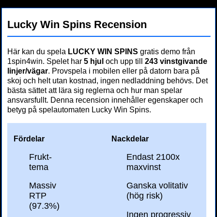
Lucky Win Spins Recension
Här kan du spela
LUCKY WIN SPINS
gratis demo från
1spin4win. Spelet har
5 hjul
och upp till
243 vinstgivande
linjer/vägar
. Provspela i mobilen eller på datorn bara på
skoj och helt utan kostnad, ingen nedladdning behövs. Det
bästa sättet att lära sig reglerna och hur man spelar
ansvarsfullt. Denna recension innehåller egenskaper och
betyg på spelautomaten Lucky Win Spins.
Fördelar
Nackdelar
Frukt-
Endast 2100x
tema
maxvinst
Massiv
Ganska volitativ
RTP
(hög risk)
(97.3%)
Ingen progressiv