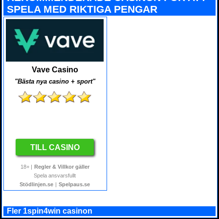
SPELA MED RIKTIGA PENGAR
Vave Casino
"Bästa nya casino + sport"
TILL CASINO
18+ |
Regler & Villkor gäller
Spela ansvarsfullt
Stödlinjen.se
|
Spelpaus.se
Fler 1spin4win casinon