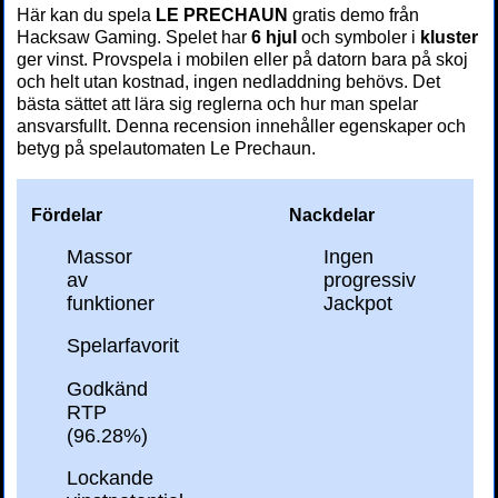
Här kan du spela
LE PRECHAUN
gratis demo från
Hacksaw Gaming. Spelet har
6 hjul
och symboler i
kluster
ger vinst. Provspela i mobilen eller på datorn bara på skoj
och helt utan kostnad, ingen nedladdning behövs. Det
bästa sättet att lära sig reglerna och hur man spelar
ansvarsfullt. Denna recension innehåller egenskaper och
betyg på spelautomaten Le Prechaun.
Fördelar
Nackdelar
Massor
Ingen
av
progressiv
funktioner
Jackpot
Spelarfavorit
Godkänd
RTP
(96.28%)
Lockande