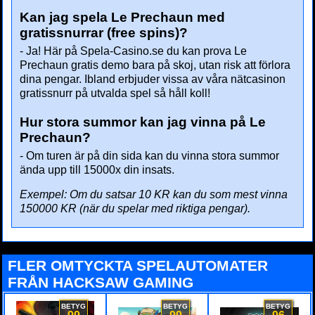
Kan jag spela Le Prechaun med
gratissnurrar (free spins)?
- Ja! Här på Spela-Casino.se du kan prova Le
Prechaun gratis demo bara på skoj, utan risk att förlora
dina pengar. Ibland erbjuder vissa av våra nätcasinon
gratissnurr på utvalda spel så håll koll!
Hur stora summor kan jag vinna på Le
Prechaun?
- Om turen är på din sida kan du vinna stora summor
ända upp till 15000x din insats.
Exempel: Om du satsar 10 KR kan du som mest vinna
150000 KR (när du spelar med riktiga pengar).
FLER OMTYCKTA SPELAUTOMATER
FRÅN HACKSAW GAMING
BETYG
BETYG
BETYG