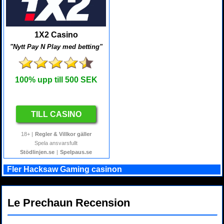
1X2 Casino
"Nytt Pay N Play med betting"
100%
upp till
500 SEK
TILL CASINO
18+ |
Regler & Villkor gäller
Spela ansvarsfullt
Stödlinjen.se
|
Spelpaus.se
Fler Hacksaw Gaming casinon
Le Prechaun Recension