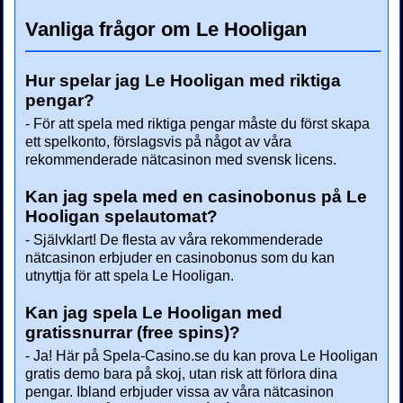
Vanliga frågor om Le Hooligan
Hur spelar jag Le Hooligan med riktiga
pengar?
- För att spela med riktiga pengar måste du först skapa
ett spelkonto, förslagsvis på något av våra
rekommenderade nätcasinon med svensk licens.
Kan jag spela med en casinobonus på Le
Hooligan spelautomat?
- Självklart! De flesta av våra rekommenderade
nätcasinon erbjuder en casinobonus som du kan
utnyttja för att spela Le Hooligan.
Kan jag spela Le Hooligan med
gratissnurrar (free spins)?
- Ja! Här på Spela-Casino.se du kan prova Le Hooligan
gratis demo bara på skoj, utan risk att förlora dina
pengar. Ibland erbjuder vissa av våra nätcasinon