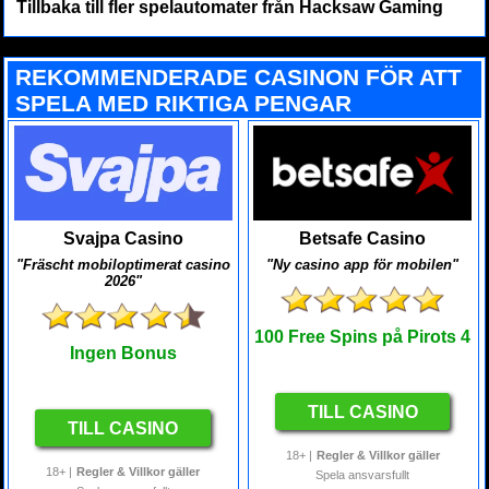
Tillbaka till fler spelautomater från Hacksaw Gaming
REKOMMENDERADE CASINON FÖR ATT
SPELA MED RIKTIGA PENGAR
Svajpa Casino
Betsafe Casino
"Fräscht mobiloptimerat casino
"Ny casino app för mobilen"
2026"
100 Free Spins
på Pirots 4
Ingen Bonus
TILL CASINO
TILL CASINO
18+ |
Regler & Villkor gäller
18+ |
Regler & Villkor gäller
Spela ansvarsfullt