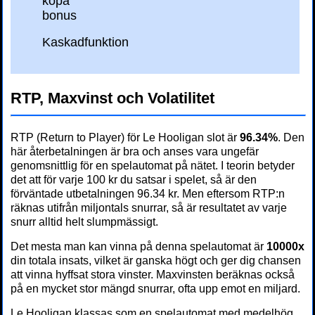
köpa
bonus
Kaskadfunktion
RTP, Maxvinst och Volatilitet
RTP (Return to Player) för Le Hooligan slot är
96.34%
. Den
här återbetalningen är bra och anses vara ungefär
genomsnittlig för en spelautomat på nätet. I teorin betyder
det att för varje 100 kr du satsar i spelet, så är den
förväntade utbetalningen 96.34 kr. Men eftersom RTP:n
räknas utifrån miljontals snurrar, så är resultatet av varje
snurr alltid helt slumpmässigt.
Det mesta man kan vinna på denna spelautomat är
10000x
din totala insats, vilket är ganska högt och ger dig chansen
att vinna hyffsat stora vinster. Maxvinsten beräknas också
på en mycket stor mängd snurrar, ofta upp emot en miljard.
Le Hooligan klassas som en spelautomat med medelhög