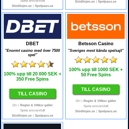
Spela ansvarsfullt
Stödlinjen.se
|
Spelpaus.se
Stödlinjen.se
|
Spelpaus.se
DBET
Betsson Casino
"Enormt casino med över 7500
"Sveriges mest kända spelsajt"
spel"
100%
upp till
1000 SEK +
100% upp till
20 000 SEK
+
50 Free Spins
350 Free Spins
TILL CASINO
TILL CASINO
18+ |
Regler & Villkor gäller
18+ |
Regler & Villkor gäller
Spela ansvarsfullt
Spela ansvarsfullt
Stödlinjen.se
|
Spelpaus.se
Stödlinjen.se
|
Spelpaus.se