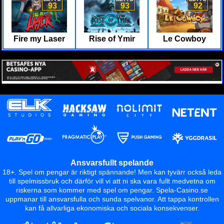
93
93
92
Fire my Laser
Rise of Ymir
Le Cowboy
Ansvarsfullt spelande
18+. Spel om pengar är riktigt spännande! Men kan tyvärr också leda
till spelmissbruk och därför vill vi att ni ska vara fullt medvetna om
riskerna som kommer med spel om pengar. Spela-Casino.se
uppmanar till ansvarsfulla och sunda spelvanor. Att tappa kontrollen
kan få allvarliga ekonomiska och sociala konsekvenser.