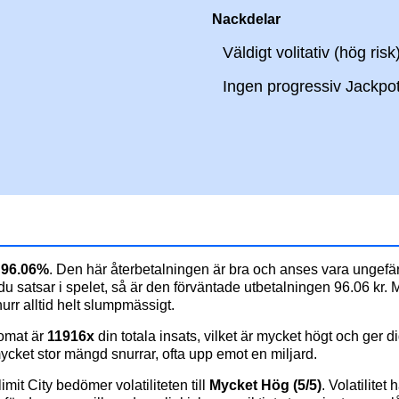
Nackdelar
Väldigt volitativ (hög risk
Ingen progressiv Jackpo
r
96.06%
. Den här återbetalningen är bra och anses vara ungefä
 kr du satsar i spelet, så är den förväntade utbetalningen 96.06 kr
nurr alltid helt slumpmässigt.
omat är
11916x
din totala insats, vilket är mycket högt och ger 
cket stor mängd snurrar, ofta upp emot en miljard.
imit City bedömer volatiliteten till
Mycket Hög (5/5)
. Volatilite