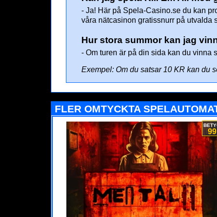
- Ja! Här på Spela-Casino.se du kan prov
våra nätcasinon gratissnurr på utvalda sp
Hur stora summor kan jag vinn
- Om turen är på din sida kan du vinna 
Exempel: Om du satsar 10 KR kan du so
FLER OMTYCKTA SPELAUTOMAT
BETY
99