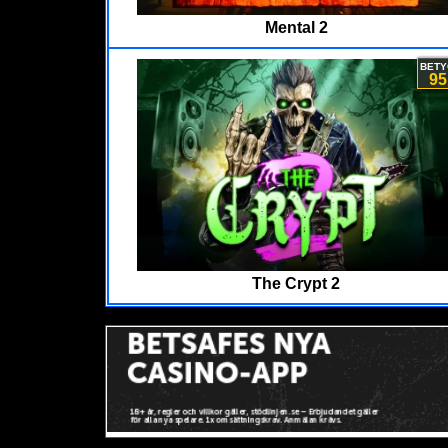
Mental 2
BETY
95
The Crypt 2