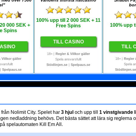
 med över 7500
"Världens största nätcasino"
"Snabbt Pa
el"
bo
100%
upp till
2 000 SEK
+ 11
20 000 SEK
+
100%
upp ti
Free Spins
e Spins
TILL CASINO
CASINO
TILL 
18+ |
Regler & Villkor gäller
 Villkor gäller
18+ |
Regler &
Spela ansvarsfullt
varsfullt
Spela an
Stödlinjen.se
|
Spelpaus.se
|
Spelpaus.se
Stödlinjen.se
från Nolimit City. Spelet har
3 hjul
och upp till
1 vinstgivande l
ngen nedladdning behövs. Det bästa sättet att lära sig reglerna
på spelautomaten Kill Em All.