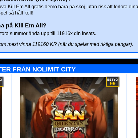
a Kill Em All gratis demo bara på skoj, utan risk att förlora din
el så håll koll!
a på Kill Em All?
stora summor ända upp till 11916x din insats.
m mest vinna 119160 KR (när du spelar med riktiga pengar).
ER FRÅN NOLIMIT CITY
G
BETYG
99