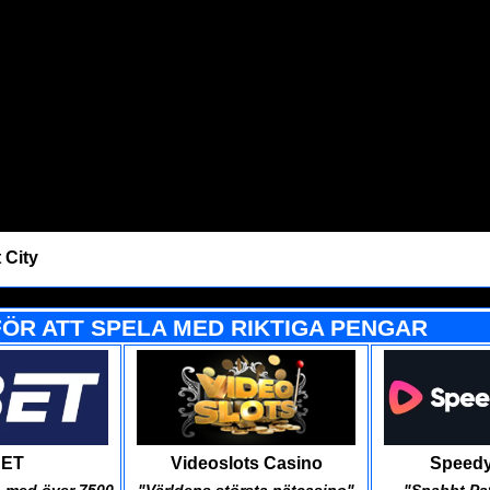
t City
R ATT SPELA MED RIKTIGA PENGAR
ET
Videoslots Casino
Speedy