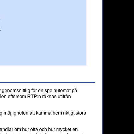
)
t
r genomsnittlig för en spelautomat på
. Men eftersom RTP:n räknas utifrån
dig möjligheten att kamma hem riktigt stora
t handlar om hur ofta och hur mycket en