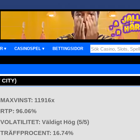
R ▾
CASINOSPEL ▾
BETTINGSIDOR
 CITY)
MAXVINST: 11916x
RTP: 96.06%
VOLATILITET: Väldigt Hög (5/5)
TRÄFFPROCENT: 16.74%