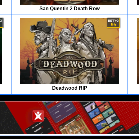
San Quentin 2 Death Row
G
BETYG
95
Deadwood RIP