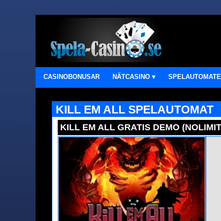
CASINOBONUSAR
NÄTCASINO ▾
SPELAUTOMATE
KILL EM ALL SPELAUTOMAT
KILL EM ALL GRATIS DEMO (NOLIMIT