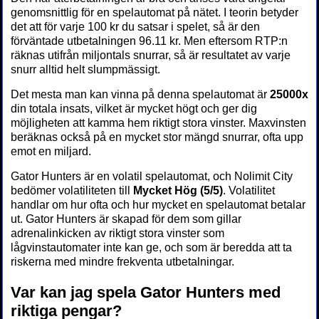
genomsnittlig för en spelautomat på nätet. I teorin betyder
det att för varje 100 kr du satsar i spelet, så är den
förväntade utbetalningen 96.11 kr. Men eftersom RTP:n
räknas utifrån miljontals snurrar, så är resultatet av varje
snurr alltid helt slumpmässigt.
Det mesta man kan vinna på denna spelautomat är
25000x
din totala insats, vilket är mycket högt och ger dig
möjligheten att kamma hem riktigt stora vinster. Maxvinsten
beräknas också på en mycket stor mängd snurrar, ofta upp
emot en miljard.
Gator Hunters är en volatil spelautomat, och Nolimit City
bedömer volatiliteten till
Mycket Hög (5/5)
. Volatilitet
handlar om hur ofta och hur mycket en spelautomat betalar
ut. Gator Hunters är skapad för dem som gillar
adrenalinkicken av riktigt stora vinster som
lågvinstautomater inte kan ge, och som är beredda att ta
riskerna med mindre frekventa utbetalningar.
Var kan jag spela Gator Hunters med
riktiga pengar?