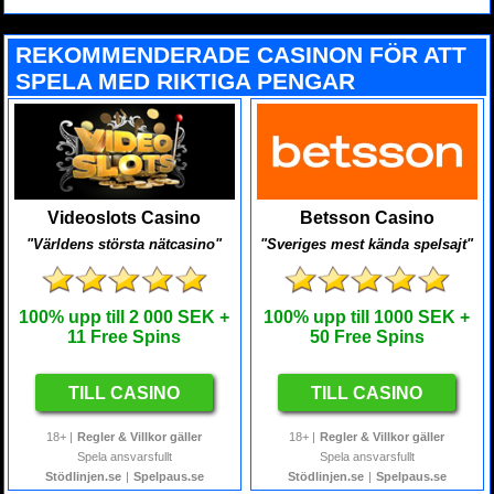
REKOMMENDERADE CASINON FÖR ATT
SPELA MED RIKTIGA PENGAR
Videoslots Casino
Betsson Casino
"Världens största nätcasino"
"Sveriges mest kända spelsajt"
100%
upp till
2 000 SEK
+
100%
upp till
1000 SEK +
11 Free Spins
50 Free Spins
TILL CASINO
TILL CASINO
18+ |
Regler & Villkor gäller
18+ |
Regler & Villkor gäller
Spela ansvarsfullt
Spela ansvarsfullt
Stödlinjen.se
|
Spelpaus.se
Stödlinjen.se
|
Spelpaus.se