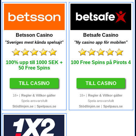
Betsson Casino
Betsafe Casino
"Sveriges mest kända spelsajt"
"Ny casino app för mobilen"
100%
upp till
1000 SEK +
100 Free Spins
på Pirots 4
50 Free Spins
TILL CASINO
TILL CASINO
18+ |
Regler & Villkor gäller
18+ |
Regler & Villkor gäller
Spela ansvarsfullt
Spela ansvarsfullt
Stödlinjen.se
|
Spelpaus.se
Stödlinjen.se
|
Spelpaus.se