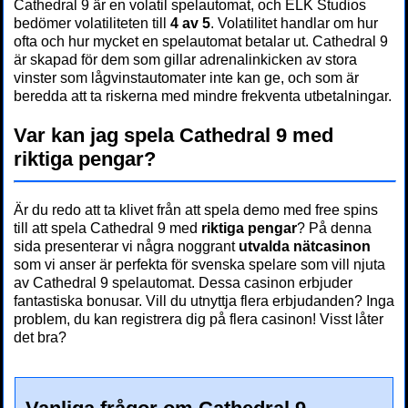
Cathedral 9 är en volatil spelautomat, och ELK Studios
bedömer volatiliteten till
4 av 5
. Volatilitet handlar om hur
ofta och hur mycket en spelautomat betalar ut. Cathedral 9
är skapad för dem som gillar adrenalinkicken av stora
vinster som lågvinstautomater inte kan ge, och som är
beredda att ta riskerna med mindre frekventa utbetalningar.
Var kan jag spela Cathedral 9 med
riktiga pengar?
Är du redo att ta klivet från att spela demo med free spins
till att spela Cathedral 9 med
riktiga pengar
? På denna
sida presenterar vi några noggrant
utvalda nätcasinon
som vi anser är perfekta för svenska spelare som vill njuta
av Cathedral 9 spelautomat. Dessa casinon erbjuder
fantastiska bonusar. Vill du utnyttja flera erbjudanden? Inga
problem, du kan registrera dig på flera casinon! Visst låter
det bra?