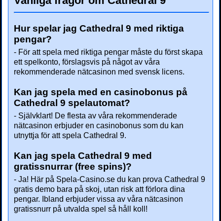
Vanliga frågor om Cathedral 9
Hur spelar jag Cathedral 9 med riktiga
pengar?
- För att spela med riktiga pengar måste du först skapa
ett spelkonto, förslagsvis på något av våra
rekommenderade nätcasinon med svensk licens.
Kan jag spela med en casinobonus på
Cathedral 9 spelautomat?
- Självklart! De flesta av våra rekommenderade
nätcasinon erbjuder en casinobonus som du kan
utnyttja för att spela Cathedral 9.
Kan jag spela Cathedral 9 med
gratissnurrar (free spins)?
- Ja! Här på Spela-Casino.se du kan prova Cathedral 9
gratis demo bara på skoj, utan risk att förlora dina
pengar. Ibland erbjuder vissa av våra nätcasinon
gratissnurr på utvalda spel så håll koll!