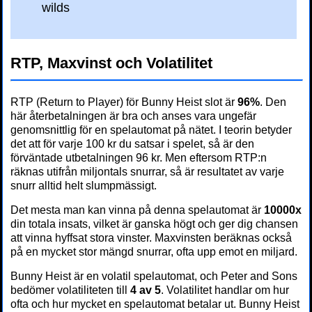
wilds
RTP, Maxvinst och Volatilitet
RTP (Return to Player) för Bunny Heist slot är
96%
. Den
här återbetalningen är bra och anses vara ungefär
genomsnittlig för en spelautomat på nätet. I teorin betyder
det att för varje 100 kr du satsar i spelet, så är den
förväntade utbetalningen 96 kr. Men eftersom RTP:n
räknas utifrån miljontals snurrar, så är resultatet av varje
snurr alltid helt slumpmässigt.
Det mesta man kan vinna på denna spelautomat är
10000x
din totala insats, vilket är ganska högt och ger dig chansen
att vinna hyffsat stora vinster. Maxvinsten beräknas också
på en mycket stor mängd snurrar, ofta upp emot en miljard.
Bunny Heist är en volatil spelautomat, och Peter and Sons
bedömer volatiliteten till
4 av 5
. Volatilitet handlar om hur
ofta och hur mycket en spelautomat betalar ut. Bunny Heist