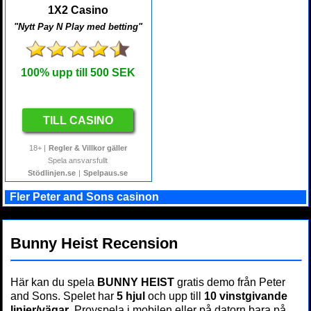
1X2 Casino
"Nytt Pay N Play med betting"
100%
upp till
500 SEK
TILL CASINO
18+ |
Regler & Villkor gäller
Spela ansvarsfullt
Stödlinjen.se
|
Spelpaus.se
Fler Peter and Sons casinon
Bunny Heist Recension
Här kan du spela
BUNNY HEIST
gratis demo från Peter
and Sons. Spelet har
5 hjul
och upp till
10 vinstgivande
linjer/vägar
. Provspela i mobilen eller på datorn bara på