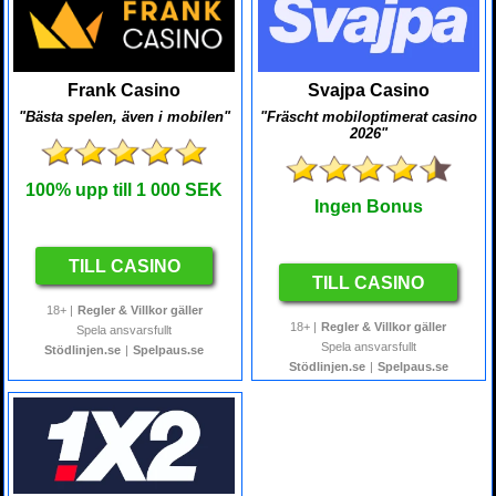
Frank Casino
Svajpa Casino
"Bästa spelen, även i mobilen"
"Fräscht mobiloptimerat casino
2026"
100%
upp till
1 000 SEK
Ingen Bonus
TILL CASINO
TILL CASINO
18+ |
Regler & Villkor gäller
18+ |
Regler & Villkor gäller
Spela ansvarsfullt
Spela ansvarsfullt
Stödlinjen.se
|
Spelpaus.se
Stödlinjen.se
|
Spelpaus.se