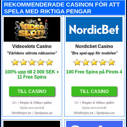
REKOMMENDERADE CASINON FÖR ATT
SPELA MED RIKTIGA PENGAR
Videoslots Casino
Nordicbet Casino
"Världens största nätcasino"
"Bra spel-app för mobilen"
100%
upp till
2 000 SEK
+
100 Free Spins
på Pirots 4
11 Free Spins
TILL CASINO
TILL CASINO
18+ |
Regler & Villkor gäller
18+ |
Regler & Villkor gäller
Spela ansvarsfullt
Spela ansvarsfullt
Stödlinjen.se
|
Spelpaus.se
Stödlinjen.se
|
Spelpaus.se