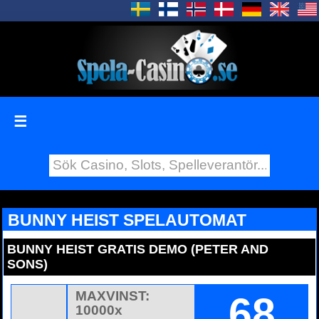
☰
BUNNY HEIST SPELAUTOMAT
BUNNY HEIST GRATIS DEMO (PETER AND
SONS)
MAXVINST:
68
10000x