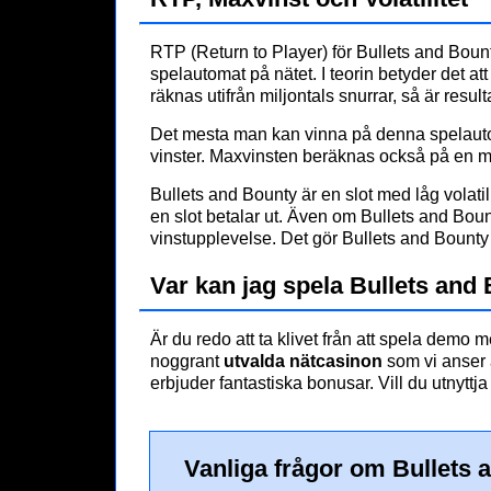
RTP (Return to Player) för Bullets and Bount
spelautomat på nätet. I teorin betyder det at
räknas utifrån miljontals snurrar, så är result
Det mesta man kan vinna på denna spelaut
vinster. Maxvinsten beräknas också på en my
Bullets and Bounty är en slot med låg volati
en slot betalar ut. Även om Bullets and Boun
vinstupplevelse. Det gör Bullets and Bounty ti
Var kan jag spela Bullets and
Är du redo att ta klivet från att spela demo 
noggrant
utvalda nätcasinon
som vi anser 
erbjuder fantastiska bonusar. Vill du utnyttj
Vanliga frågor om Bullets 