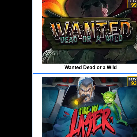
BETY
99
Wanted Dead or a Wild
BETY
93