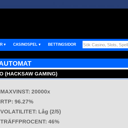
R ▾
CASINOSPEL ▾
BETTINGSIDOR
LAUTOMAT
O (HACKSAW GAMING)
MAXVINST: 20000x
RTP: 96.27%
VOLATILITET: Låg (2/5)
TRÄFFPROCENT: 46%