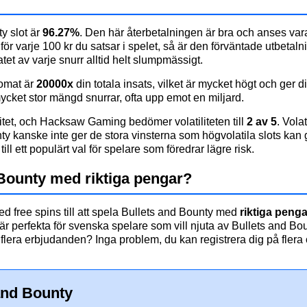
y slot är
96.27%
. Den här återbetalningen är bra och anses var
t för varje 100 kr du satsar i spelet, så är den förväntade utbet
atet av varje snurr alltid helt slumpmässigt.
omat är
20000x
din totala insats, vilket är mycket högt och ger 
cket stor mängd snurrar, ofta upp emot en miljard.
litet, och Hacksaw Gaming bedömer volatiliteten till
2 av 5
. Vola
ty kanske inte ger de stora vinsterna som högvolatila slots kan g
ll ett populärt val för spelare som föredrar lägre risk.
 Bounty med riktiga pengar?
med free spins till att spela Bullets and Bounty med
riktiga penga
är perfekta för svenska spelare som vill njuta av Bullets and B
a flera erbjudanden? Inga problem, du kan registrera dig på flera 
and Bounty