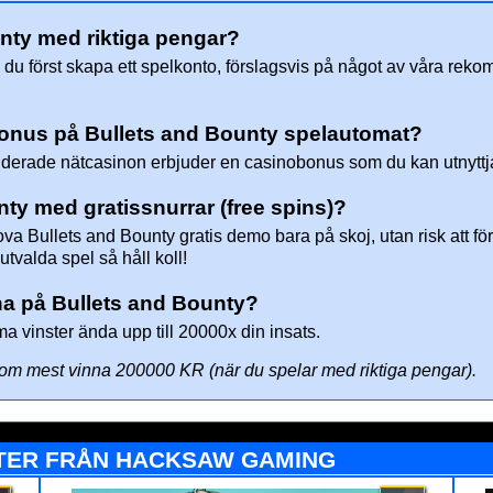
unty med riktiga pengar?
te du först skapa ett spelkonto, förslagsvis på något av våra 
onus på Bullets and Bounty spelautomat?
nderade nätcasinon erbjuder en casinobonus som du kan utnyttja 
ty med gratissnurrar (free spins)?
a Bullets and Bounty gratis demo bara på skoj, utan risk att för
tvalda spel så håll koll!
na på Bullets and Bounty?
ma vinster ända upp till 20000x din insats.
m mest vinna 200000 KR (när du spelar med riktiga pengar).
TER FRÅN HACKSAW GAMING