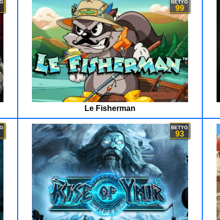
G
BETYG
99
Le Fisherman
G
BETYG
93