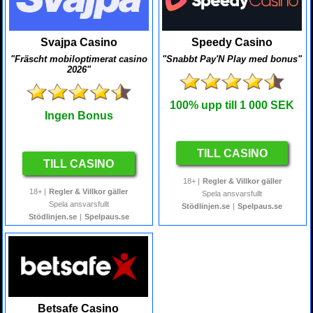
Svajpa Casino
Speedy Casino
"Fräscht mobiloptimerat casino
"Snabbt Pay'N Play med bonus"
2026"
100%
upp till
1 000 SEK
Ingen Bonus
TILL CASINO
TILL CASINO
18+ |
Regler & Villkor gäller
18+ |
Regler & Villkor gäller
Spela ansvarsfullt
Spela ansvarsfullt
Stödlinjen.se
|
Spelpaus.se
Stödlinjen.se
|
Spelpaus.se
Betsafe Casino