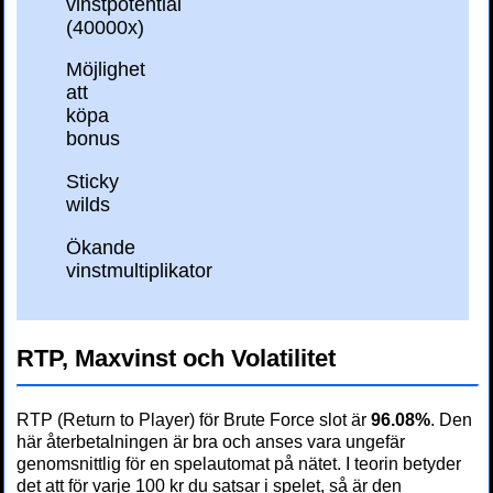
vinstpotential
(40000x)
Möjlighet
att
köpa
bonus
Sticky
wilds
Ökande
vinstmultiplikator
RTP, Maxvinst och Volatilitet
RTP (Return to Player) för Brute Force slot är
96.08%
. Den
här återbetalningen är bra och anses vara ungefär
genomsnittlig för en spelautomat på nätet. I teorin betyder
det att för varje 100 kr du satsar i spelet, så är den