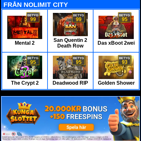
FRÅN NOLIMIT CITY
BETYG
BETYG
BETYG
99
99
95
San Quentin 2
Mental 2
Das xBoot 2wei
Death Row
BETYG
BETYG
BETYG
95
95
93
The Crypt 2
Deadwood RIP
Golden Shower