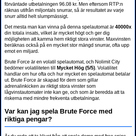
förväntade utbetalningen 96.08 kr. Men eftersom RTP:n
räknas utifrån miljontals snurrar, så är resultatet av varje
snurr alltid helt slumpmässigt.
Det mesta man kan vinna på denna spelautomat är
40000x
din totala insats, vilket är mycket högt och ger dig
möjligheten att kamma hem riktigt stora vinster. Maxvinsten
beräknas också på en mycket stor mängd snurrar, ofta upp
emot en miljard.
Brute Force är en volatil spelautomat, och Nolimit City
bedömer volatiliteten till
Mycket Hög (5/5)
. Volatilitet
handlar om hur ofta och hur mycket en spelautomat betalar
ut. Brute Force är skapad för dem som gillar
adrenalinkicken av riktigt stora vinster som
lågvinstautomater inte kan ge, och som är beredda att ta
riskerna med mindre frekventa utbetalningar.
Var kan jag spela Brute Force med
riktiga pengar?