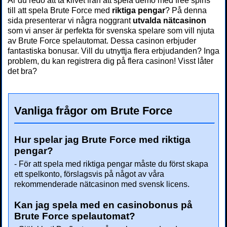
Är du redo att ta klivet från att spela demo med free spins
till att spela Brute Force med
riktiga pengar
? På denna
sida presenterar vi några noggrant
utvalda nätcasinon
som vi anser är perfekta för svenska spelare som vill njuta
av Brute Force spelautomat. Dessa casinon erbjuder
fantastiska bonusar. Vill du utnyttja flera erbjudanden? Inga
problem, du kan registrera dig på flera casinon! Visst låter
det bra?
Vanliga frågor om Brute Force
Hur spelar jag Brute Force med riktiga
pengar?
- För att spela med riktiga pengar måste du först skapa
ett spelkonto, förslagsvis på något av våra
rekommenderade nätcasinon med svensk licens.
Kan jag spela med en casinobonus på
Brute Force spelautomat?