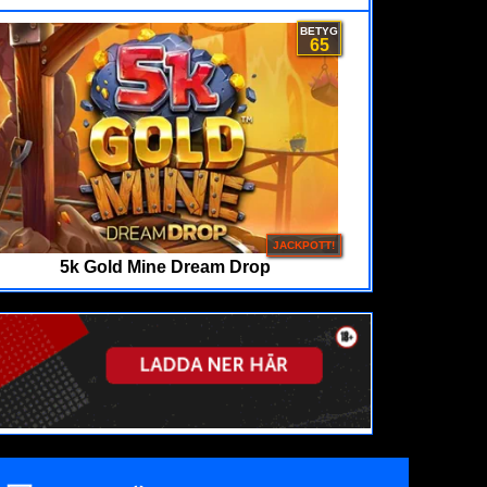
BETYG
65
JACKPOTT!
5k Gold Mine Dream Drop