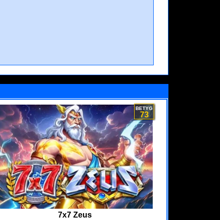
BETYG
73
7x7 Zeus