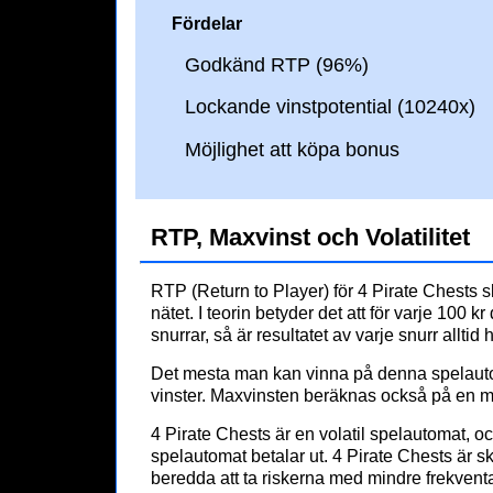
Fördelar
Godkänd RTP (96%)
Lockande vinstpotential (10240x)
Möjlighet att köpa bonus
RTP, Maxvinst och Volatilitet
RTP (Return to Player) för 4 Pirate Chests s
nätet. I teorin betyder det att för varje 100 
snurrar, så är resultatet av varje snurr alltid
Det mesta man kan vinna på denna spelaut
vinster. Maxvinsten beräknas också på en my
4 Pirate Chests är en volatil spelautomat, o
spelautomat betalar ut. 4 Pirate Chests är s
beredda att ta riskerna med mindre frekventa