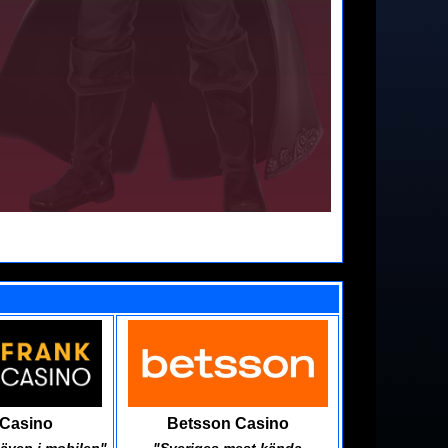
 Casino
Betsson Casino