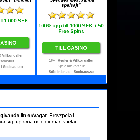
 även i mobilen"
"Sveriges mest kända
spelsajt"
ll
1 000 SEK
100%
upp till
1000 SEK + 50
Free Spins
CASINO
TILL CASINO
 Villkor gäller
18+ |
Regler & Villkor gäller
svarsfullt
Spela ansvarsfullt
|
Spelpaus.se
Stödlinjen.se
|
Spelpaus.se
givande linjer/vägar
. Provspela i
ära sig reglerna och hur man spelar