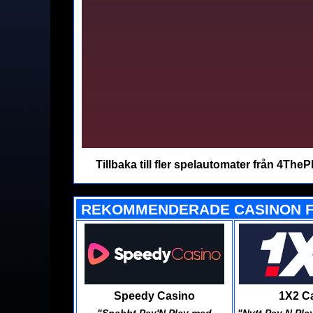
Tillbaka till fler spelautomater från 4TheP
REKOMMENDERADE CASINON FÖ
Speedy Casino
1X2 C