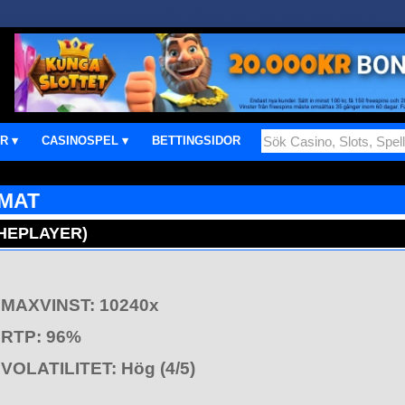
R ▾
CASINOSPEL ▾
BETTINGSIDOR
OMAT
THEPLAYER)
MAXVINST: 10240x
RTP: 96%
VOLATILITET: Hög (4/5)