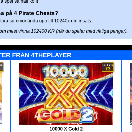
 spel så håll koll!
a på 4 Pirate Chests?
stora summor ända upp till 10240x din insats.
m mest vinna 102400 KR (när du spelar med riktiga pengar).
TER FRÅN 4THEPLAYER
G
BETYG
73
10000 X Gold 2